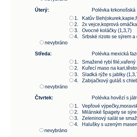
Úterý:
Polévka krkonošská ci
1.
Katův šleh(okurek,kapi
2.
2x vejce,koprová omáčka
3.
Ovocné koláčky (1,3,7)
4.
Srbské rizoto se sýrem a 
nevybráno
Středa:
Polévka mexická fa
1.
Smažené rybí filé,vařen
2.
Kuřecí maso na kari,těsto
3.
Sladká rýže s ja
4.
Zabijačkový guláš s c
nevybráno
Čtvrtek:
Polévka hovězí s játr
1.
Vepřové výpečky,moravské
2.
Milánské špagety se sýre
3.
Zeleninový salát se smaže
4.
Halušky s uzeným masem
nevybráno