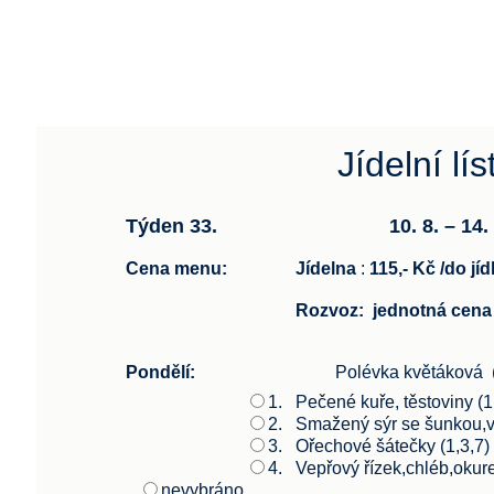
Jídelní lí
Týden 33.
10. 8. – 14. 8
Cena menu:
Jídelna
:
115,- Kč /do jí
Rozvoz
: jednotná cena
Pondělí:
Polévka květáková (1
1.
Pečené kuře, těstoviny (1
2.
Smažený sýr se šunkou,v
3.
Ořechové šátečky (1,3,7)
4.
Vepřový řízek,chléb,okure
nevybráno