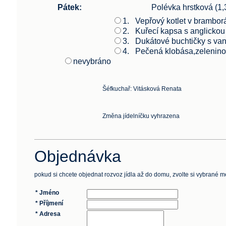
Pátek:
Polévka hrstková (1,3
1.
Vepřový kotlet v bram
2.
Kuřecí kapsa s anglickou
3.
Dukátové buchtičky s va
4.
Pečená klobása,zeleni
nevybráno
Šéfkuchař: Vitásková Renata
Změna jídelníčku vyhrazena
Objednávka
pokud si chcete objednat rozvoz jídla až do domu, zvolte si vybrané
* Jméno
* Příjmení
* Adresa